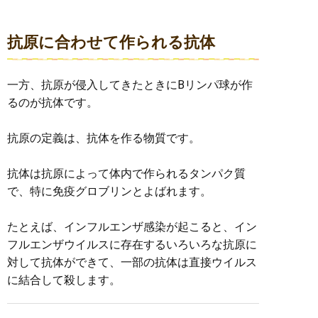
抗原に合わせて作られる抗体
一方、抗原が侵入してきたときにBリンパ球が作
るのが抗体です。
抗原の定義は、抗体を作る物質です。
抗体は抗原によって体内で作られるタンパク質
で、特に免疫グロブリンとよばれます。
たとえば、インフルエンザ感染が起こると、イン
フルエンザウイルスに存在するいろいろな抗原に
対して抗体ができて、一部の抗体は直接ウイルス
に結合して殺します。