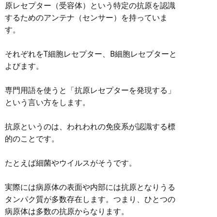
原レセプター（受容体）という特定の抗原を認識
するためのアンテナ（センサー）を持っていま
す。
それぞれをT細胞レセプター、B細胞レセプターと
よびます。
専門用語を使うと「抗原レセプターを発現する」
という言い方をします。
抗原というのは、われわれの免疫系が認識する標
的のことです。
たとえば細菌やウイルスがそうです。
実際には病原体の表面や内部には抗原となりうる
タンパク質が多数存在します。つまり、ひとつの
病原体は多数の抗原からなります。