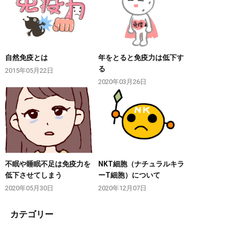
自然免疫とは
年をとると免疫力は低下す
る
2015年05月22日
2020年03月26日
不眠や睡眠不足は免疫力を
NKT細胞（ナチュラルキラ
低下させてしまう
ーT細胞）について
2020年05月30日
2020年12月07日
カテゴリー