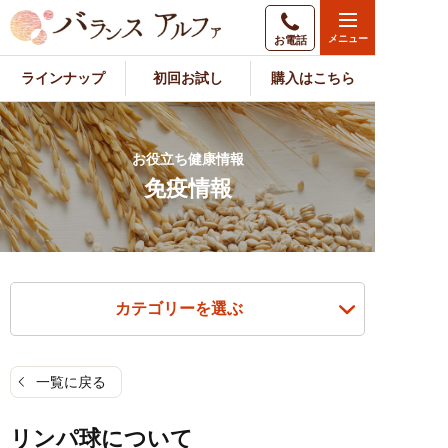
お電話
ラインナップ
初回お試し
購入はこちら
お役立ち健康情報
免疫情報
カテゴリーを選ぶ
一覧に戻る
リンパ球について