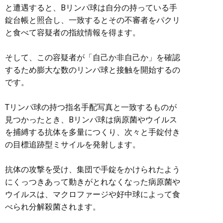
と遭遇すると、Bリンパ球は自分の持っている手
錠台帳と照合し、一致するとその不審者をパクリ
と食べて容疑者の指紋情報を得ます。
そして、この容疑者が「自己か非自己か」を確認
するため膨大な数のリンパ球と接触を開始するの
です。
Tリンパ球の持つ指名手配写真と一致するものが
見つかったとき、Bリンパ球は病原菌やウイルス
を捕縛する抗体を多量につくり、次々と手錠付き
の目標追跡型ミサイルを発射します。
抗体の攻撃を受け、集団で手錠をかけられたよう
にくっつきあって動きがとれなくなった病原菌や
ウイルスは、マクロファージや好中球によって食
べられ分解殺菌されます。