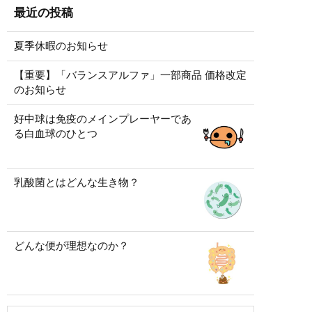
最近の投稿
夏季休暇のお知らせ
【重要】「バランスアルファ」一部商品 価格改定
のお知らせ
好中球は免疫のメインプレーヤーであ
る白血球のひとつ
乳酸菌とはどんな生き物？
どんな便が理想なのか？