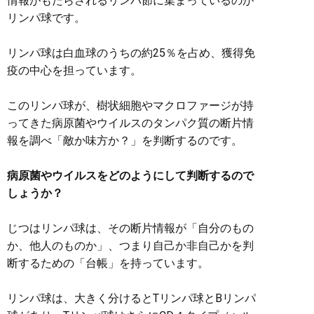
情報がもたらされるリンパ節に集まっているのが
リンパ球です。
リンパ球は白血球のうちの約25％を占め、獲得免
疫の中心を担っています。
このリンパ球が、樹状細胞やマクロファージが持
ってきた病原菌やウイルスのタンパク質の断片情
報を調べ「敵か味方か？」を判断するのです。
病原菌やウイルスをどのようにして判断するので
しょうか？
じつはリンパ球は、その断片情報が「自分のもの
か、他人のものか」、つまり自己か非自己かを判
断するための「台帳」を持っています。
リンパ球は、大きく分けるとTリンパ球とBリンパ