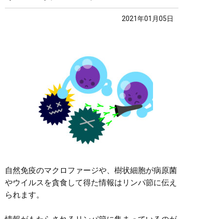
2021年01月05日
自然免疫のマクロファージや、樹状細胞が病原菌
やウイルスを貪食して得た情報はリンパ節に伝え
られます。