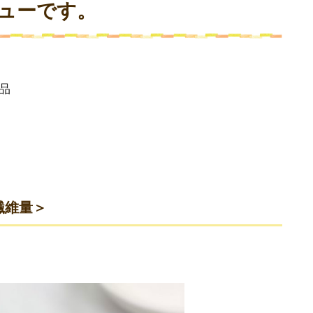
ューです。
品
繊維量＞