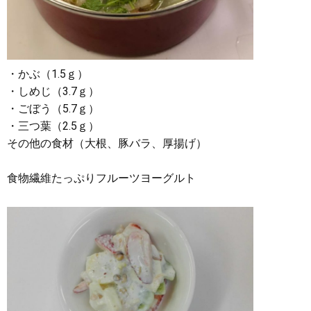
・かぶ（1.5ｇ）
・しめじ（3.7ｇ）
・ごぼう（5.7ｇ）
・三つ葉（2.5ｇ）
その他の食材（大根、豚バラ、厚揚げ）
食物繊維たっぷりフルーツヨーグルト