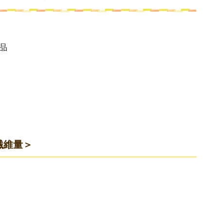
品
繊維量＞