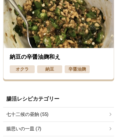
納豆の辛醤油麹和え
オクラ
納豆
辛醤油麹
腸活レシピカテゴリー
七十二候の昼餉 (55)
腸思いの一皿 (7)