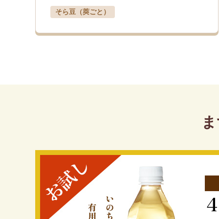
そら豆（莢ごと）
ま