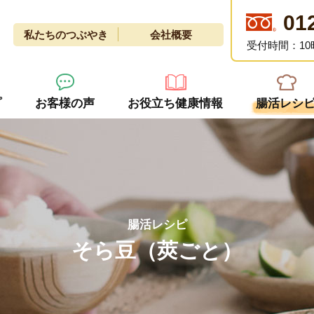
01
私たちのつぶやき
会社概要
受付時間：10
プ
お客様の声
お役立ち健康情報
腸活レシ
腸活レシピ
そら豆（莢ごと）