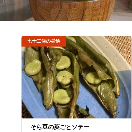
七十二候の昼餉
そら豆の莢ごとソテー