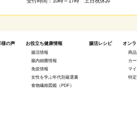
受付時間：10時～17時 土日祝休み
客様の声
お役立ち健康情報
腸活レシピ
オンラ
腸活情報
商品
腸内細菌情報
カー
免疫情報
マイ
女性を学ぶ年代別厳選書
特定
食物繊維図鑑（PDF）